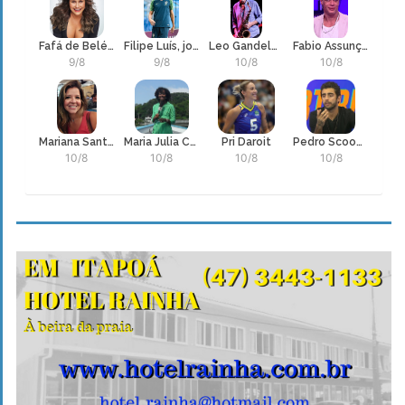
Fafá de Belém, Maria de Fátima Palha de Figueiredo
Filipe Luís, jogador e técnico de Futebol do Flamengo
Leo Gandelman
Fabio Assunção
9/8
9/8
10/8
10/8
Mariana Santos
Maria Julia Coutinho
Pri Daroit
Pedro Scooby
10/8
10/8
10/8
10/8