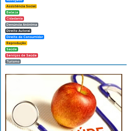
Advogado
Assistência Social
Beleza
Cidadania
Denúncia Anônima
Direito Autoral
Direito do Consumidor
Reprodução
Saúde
Serviços de Saúde
Turismo