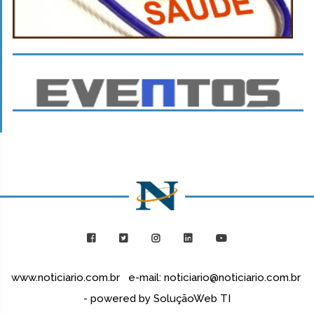
www.noticiario.com.br e-mail: noticiario@noticiario.com.br
- powered by SoluçãoWeb TI