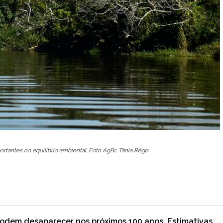
ortantes no equilíbrio ambiental. Foto AgBr, Tânia Rêgo
odem desaparecer nos próximos 100 anos. Estimativas