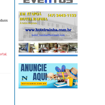
iduos
rtal.