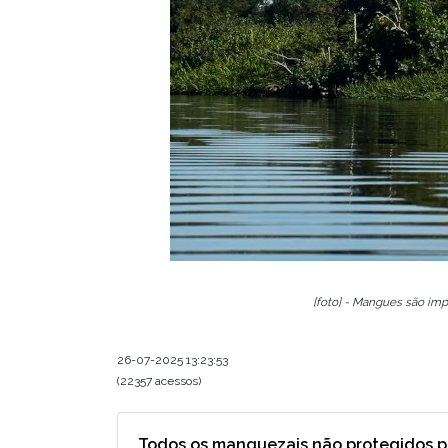
[foto] - Mangues são imp
26-07-2025 13:23:53
(22357 acessos)
Todos os manguezais não protegidos p