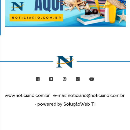
www.noticiario.com.br e-mail: noticiario@noticiario.com.br
- powered by SoluçãoWeb TI