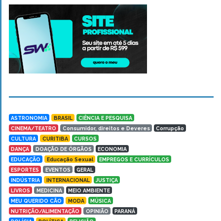
ASTRONOMIA
BRASIL
CIÊNCIA E PESQUISA
CINEMA/TEATRO
Consumidor, direitos e Deveres
Corrupção
CULTURA
CURITIBA
CURSOS
DANÇA
DOAÇÃO DE ÓRGÃOS
ECONOMIA
EDUCAÇÃO
Educação Sexual
EMPREGOS E CURRÍCULOS
ESPORTES
EVENTOS
GERAL
INDÚSTRIA
INTERNACIONAL
JUSTIÇA
LIVROS
MEDICINA
MEIO AMBIENTE
MEU QUERIDO CÃO
MODA
MÚSICA
NUTRIÇÃO/ALIMENTAÇÃO
OPINIÃO
PARANÁ