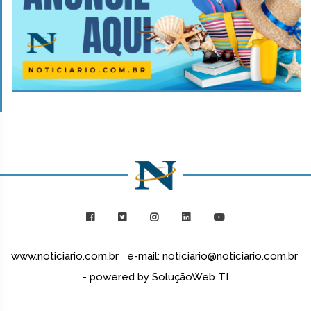
www.noticiario.com.br e-mail: noticiario@noticiario.com.br
- powered by SoluçãoWeb TI