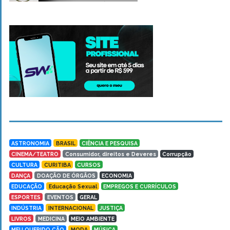
ASTRONOMIA
BRASIL
CIÊNCIA E PESQUISA
CINEMA/TEATRO
Consumidor, direitos e Deveres
Corrupção
CULTURA
CURITIBA
CURSOS
DANÇA
DOAÇÃO DE ÓRGÃOS
ECONOMIA
EDUCAÇÃO
Educação Sexual
EMPREGOS E CURRÍCULOS
ESPORTES
EVENTOS
GERAL
INDÚSTRIA
INTERNACIONAL
JUSTIÇA
LIVROS
MEDICINA
MEIO AMBIENTE
MEU QUERIDO CÃO
MODA
MÚSICA