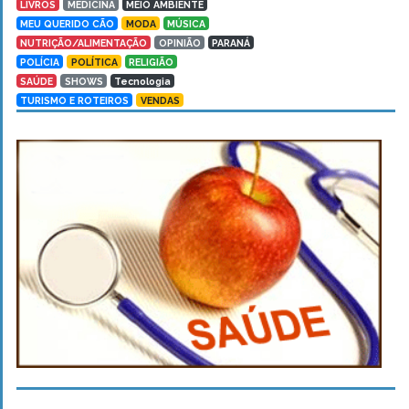
LIVROS
MEDICINA
MEIO AMBIENTE
MEU QUERIDO CÃO
MODA
MÚSICA
NUTRIÇÃO/ALIMENTAÇÃO
OPINIÃO
PARANÁ
POLÍCIA
POLÍTICA
RELIGIÃO
SAÚDE
SHOWS
Tecnologia
TURISMO E ROTEIROS
VENDAS