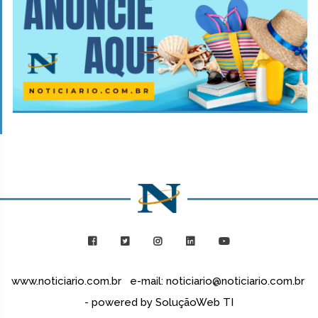
www.noticiario.com.br e-mail: noticiario@noticiario.com.br
- powered by SoluçãoWeb TI