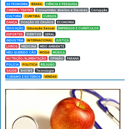
ASTRONOMIA
BRASIL
CIÊNCIA E PESQUISA
CINEMA/TEATRO
Consumidor, direitos e Deveres
Corrupção
CULTURA
CURITIBA
CURSOS
DANÇA
DOAÇÃO DE ÓRGÃOS
ECONOMIA
EDUCAÇÃO
Educação Sexual
EMPREGOS E CURRÍCULOS
ESPORTES
EVENTOS
GERAL
INDÚSTRIA
INTERNACIONAL
JUSTIÇA
LIVROS
MEDICINA
MEIO AMBIENTE
MEU QUERIDO CÃO
MODA
MÚSICA
NUTRIÇÃO/ALIMENTAÇÃO
OPINIÃO
PARANÁ
POLÍCIA
POLÍTICA
RELIGIÃO
SAÚDE
SHOWS
Tecnologia
TURISMO E ROTEIROS
VENDAS