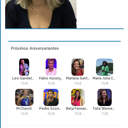
Próximos Aniversariantes
Leo Gandelman
Fabio Assunção
Mariana Santos
Maria Julia Coutinho
10/8
10/8
10/8
10/8
Pri Daroit
Pedro Scooby
Bela Fernandes
Tatá Werneck
10/8
10/8
10/8
11/8