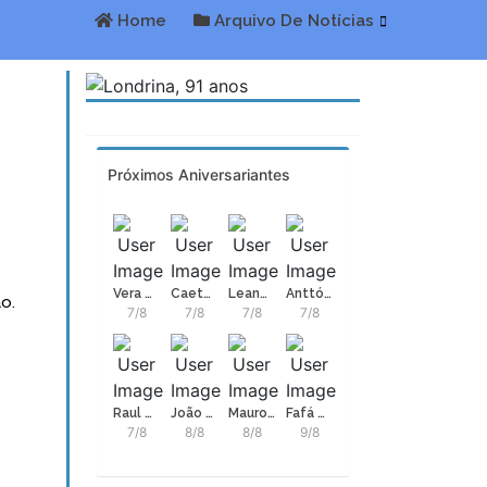
Home
Arquivo De Notícias
Próximos Aniversariantes
Vera Holtz, atriz
Caetano Veloso
Leandro Guilheiro
Anttónia
o.
7/8
7/8
7/8
7/8
Raul Gazolla
João Bosco Nonato Fernandes
Mauro Mendonça Filho
Fafá de Belém, Maria de Fátima Palha de Figueiredo
7/8
8/8
8/8
9/8