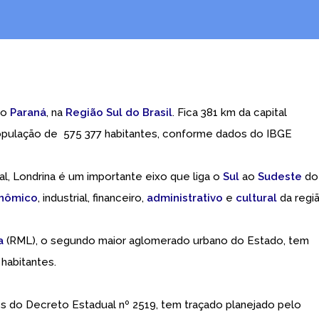
do
Paraná
, na
Região Sul do Brasil
. Fica 381 km da capital
opulação de 575 377 habitantes, conforme dados do IBGE
l, Londrina é um importante eixo que liga o
Sul
ao
Sudeste
do
nômico
, industrial, financeiro,
administrativo
e
cultural
da regiã
a
(RML), o segundo maior aglomerado urbano do Estado, tem
habitantes.
 do Decreto Estadual nº 2519, tem traçado planejado pelo