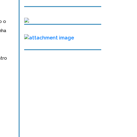
o o
nha
ntro