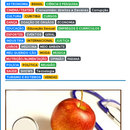
ASTRONOMIA
BRASIL
CIÊNCIA E PESQUISA
CINEMA/TEATRO
Consumidor, direitos e Deveres
Corrupção
CULTURA
CURITIBA
CURSOS
DANÇA
DOAÇÃO DE ÓRGÃOS
ECONOMIA
EDUCAÇÃO
Educação Sexual
EMPREGOS E CURRÍCULOS
ESPORTES
EVENTOS
GERAL
INDÚSTRIA
INTERNACIONAL
JUSTIÇA
LIVROS
MEDICINA
MEIO AMBIENTE
MEU QUERIDO CÃO
MODA
MÚSICA
NUTRIÇÃO/ALIMENTAÇÃO
OPINIÃO
PARANÁ
POLÍCIA
POLÍTICA
RELIGIÃO
SAÚDE
SHOWS
Tecnologia
TURISMO E ROTEIROS
VENDAS