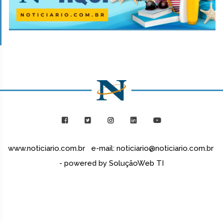
www.noticiario.com.br e-mail: noticiario@noticiario.com.br
- powered by SoluçãoWeb TI