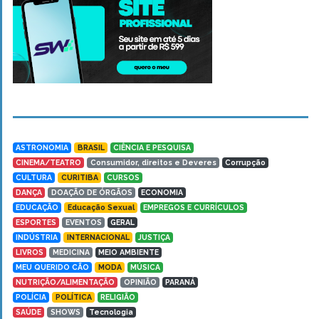
ASTRONOMIA
BRASIL
CIÊNCIA E PESQUISA
CINEMA/TEATRO
Consumidor, direitos e Deveres
Corrupção
CULTURA
CURITIBA
CURSOS
DANÇA
DOAÇÃO DE ÓRGÃOS
ECONOMIA
EDUCAÇÃO
Educação Sexual
EMPREGOS E CURRÍCULOS
ESPORTES
EVENTOS
GERAL
INDÚSTRIA
INTERNACIONAL
JUSTIÇA
LIVROS
MEDICINA
MEIO AMBIENTE
MEU QUERIDO CÃO
MODA
MÚSICA
NUTRIÇÃO/ALIMENTAÇÃO
OPINIÃO
PARANÁ
POLÍCIA
POLÍTICA
RELIGIÃO
SAÚDE
SHOWS
Tecnologia