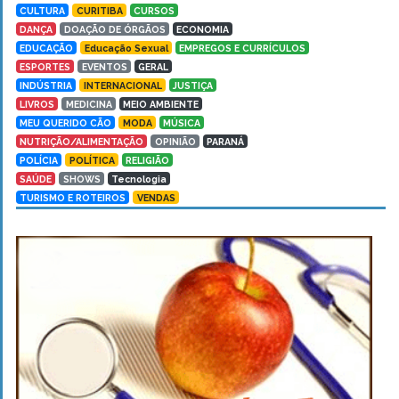
CULTURA
CURITIBA
CURSOS
DANÇA
DOAÇÃO DE ÓRGÃOS
ECONOMIA
EDUCAÇÃO
Educação Sexual
EMPREGOS E CURRÍCULOS
ESPORTES
EVENTOS
GERAL
INDÚSTRIA
INTERNACIONAL
JUSTIÇA
LIVROS
MEDICINA
MEIO AMBIENTE
MEU QUERIDO CÃO
MODA
MÚSICA
NUTRIÇÃO/ALIMENTAÇÃO
OPINIÃO
PARANÁ
POLÍCIA
POLÍTICA
RELIGIÃO
SAÚDE
SHOWS
Tecnologia
TURISMO E ROTEIROS
VENDAS