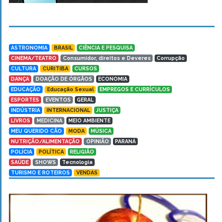
ASTRONOMIA
BRASIL
CIÊNCIA E PESQUISA
CINEMA/TEATRO
Consumidor, direitos e Deveres
Corrupção
CULTURA
CURITIBA
CURSOS
DANÇA
DOAÇÃO DE ÓRGÃOS
ECONOMIA
EDUCAÇÃO
Educação Sexual
EMPREGOS E CURRÍCULOS
ESPORTES
EVENTOS
GERAL
INDÚSTRIA
INTERNACIONAL
JUSTIÇA
LIVROS
MEDICINA
MEIO AMBIENTE
MEU QUERIDO CÃO
MODA
MÚSICA
NUTRIÇÃO/ALIMENTAÇÃO
OPINIÃO
PARANÁ
POLÍCIA
POLÍTICA
RELIGIÃO
SAÚDE
SHOWS
Tecnologia
TURISMO E ROTEIROS
VENDAS