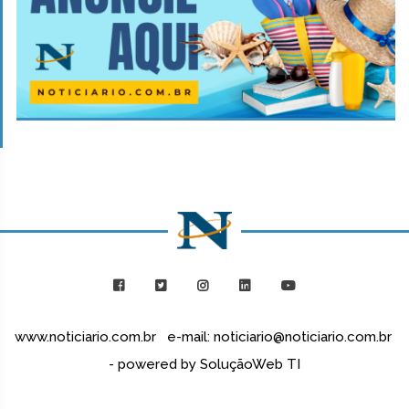
www.noticiario.com.br e-mail: noticiario@noticiario.com.br
- powered by SoluçãoWeb TI