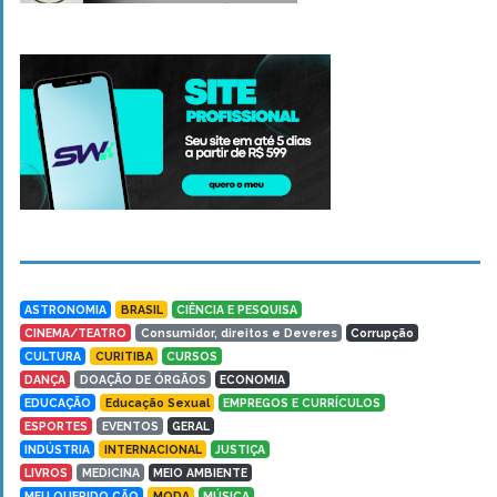
ASTRONOMIA
BRASIL
CIÊNCIA E PESQUISA
CINEMA/TEATRO
Consumidor, direitos e Deveres
Corrupção
CULTURA
CURITIBA
CURSOS
DANÇA
DOAÇÃO DE ÓRGÃOS
ECONOMIA
EDUCAÇÃO
Educação Sexual
EMPREGOS E CURRÍCULOS
ESPORTES
EVENTOS
GERAL
INDÚSTRIA
INTERNACIONAL
JUSTIÇA
LIVROS
MEDICINA
MEIO AMBIENTE
MEU QUERIDO CÃO
MODA
MÚSICA