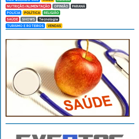
NUTRIÇÃO/ALIMENTAÇÃO
OPINIÃO
PARANÁ
POLÍCIA
POLÍTICA
RELIGIÃO
SAÚDE
SHOWS
Tecnologia
TURISMO E ROTEIROS
VENDAS